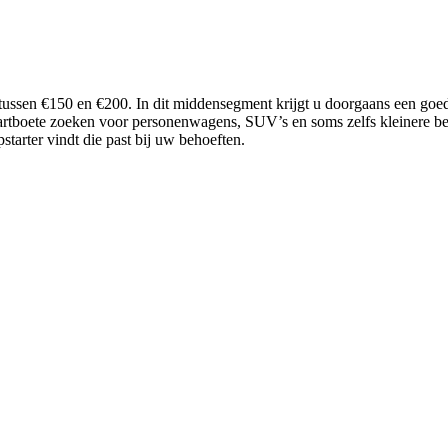
se tussen €150 en €200. In dit middensegment krijgt u doorgaans een goe
startboete zoeken voor personenwagens, SUV’s en soms zelfs kleinere be
starter vindt die past bij uw behoeften.