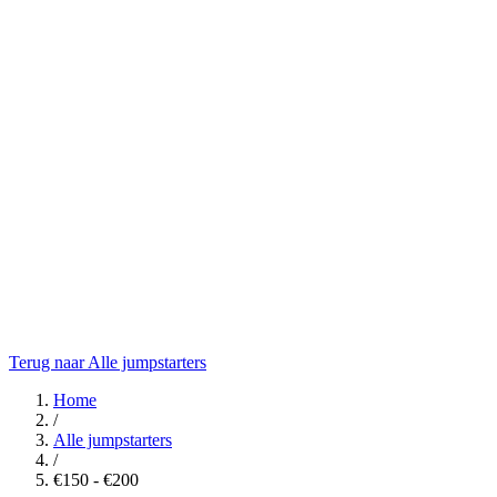
Terug naar Alle jumpstarters
Home
/
Alle jumpstarters
/
€150 - €200