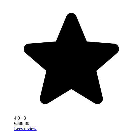
4,0
· 3
€388,80
Lees review