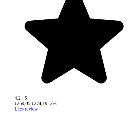
4,2
· 5
€269,05
€274,19
-2%
Lees review