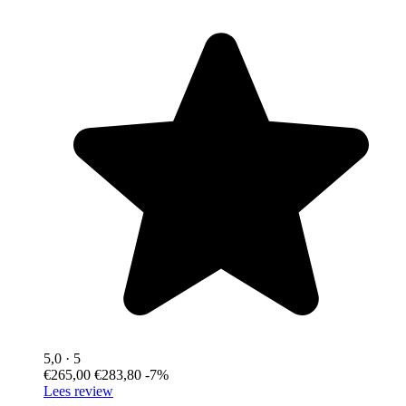
5,0
· 5
€265,00
€283,80
-7%
Lees review