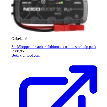
Onbekend
SnelShoppen draagbare lithium-accu auto starthulp pack
€988,95
Bekijk bij Bol.com