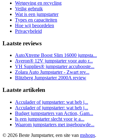
Wetgeving en recycling
Veilig gebruik
Wat is een jumpstarter
Types en capaciteiten
Hoe wij beoordelen
Privacybeleid
Laatste reviews
AutoXtreme Boost Slim 16000 jumpsta...
Averon® 12V jumpstarter voor auto r...
VH Supplies® jumpstarter accubooste...
Zolara Auto Jumpstarter - Zwart rev...
Blitzberg Jumpstarter 2000A review
Laatste artikelen
Acculader of jumpstarter: wat heb j...
Acculader of jumpstarter: wat heb j...
Budget jumpstarters van Action, Gam...
Is een jumpstarter slecht voor je a...
Waarom jumpstarters met ingebouwde...
© 2026 Beste Jumpstarter, een site van
mshops
.