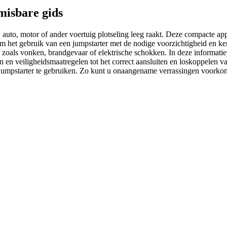
misbare gids
auto, motor of ander voertuig plotseling leeg raakt. Deze compacte ap
 om het gebruik van een jumpstarter met de nodige voorzichtigheid en ke
s zoals vonken, brandgevaar of elektrische schokken. In deze informati
en en veiligheidsmaatregelen tot het correct aansluiten en loskoppelen 
 jumpstarter te gebruiken. Zo kunt u onaangename verrassingen voorko