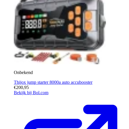
Onbekend
Thijox jump starter 8000a auto accubooster
€200,95
Bekijk bij Bol.com