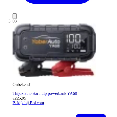
03
Onbekend
Thijox auto starthulp powerbank YA60
€225,95
Bekijk bij Bol.com