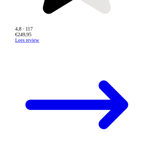
4,8
· 117
€249,95
Lees review