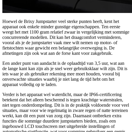
Hoewel de Brixy Jumpstarter veel sterke punten heeft, kent het
apparaat ook enkele minder gunstige eigenschappen. Ten eerste
weegt het met 1100 gram relatief zwaar in vergelijking met sommige
concurrerende modellen. Dit kan het draagcomfort verminderen,
vooral als je de jumpstarter vaak mee wilt nemen op motor- of
fietstochten waar gewicht een belangrijke overweging is. De
afmetingen zijn ook wat aan de forse kant voor zakgebruik.
Een ander punt van aandacht is de oplaadtijd van 3,5 uur, wat aan
de lange kant kan zijn als je snel weer gebruiksklaar wilt zijn. Dit is
iets waar je als gebruiker rekening mee moet houden, vooral bij
onverwachte situaties waarbij je niet lang de tijd hebt om het
apparaat volledig op te laden.
Verder is het apparaat wel waterdicht, maar de IP66-certificering
betekent dat het alleen beschermd is tegen krachtige waterstralen,
niet tegen onderdompeling. Dit is in de praktijk voldoende voor veel
situaties, maar voor wie regelmatig in zware regen of natte terreinen
werkt, kan dit een punt van zorg zijn. Daarnaast ontbreken extra
functies die sommige duurdere jumpstarters bieden, zoals een
ingebouwd LCD touchscreen met uitgebreide instellingen of
automatische startfunctie, wat voor sommige gebruikers een gemis