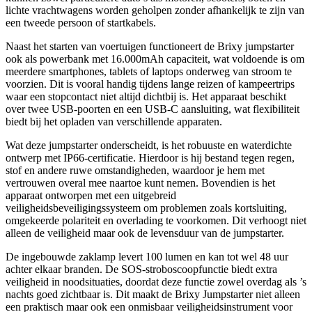
lichte vrachtwagens worden geholpen zonder afhankelijk te zijn van
een tweede persoon of startkabels.
Naast het starten van voertuigen functioneert de Brixy jumpstarter
ook als powerbank met 16.000mAh capaciteit, wat voldoende is om
meerdere smartphones, tablets of laptops onderweg van stroom te
voorzien. Dit is vooral handig tijdens lange reizen of kampeertrips
waar een stopcontact niet altijd dichtbij is. Het apparaat beschikt
over twee USB-poorten en een USB-C aansluiting, wat flexibiliteit
biedt bij het opladen van verschillende apparaten.
Wat deze jumpstarter onderscheidt, is het robuuste en waterdichte
ontwerp met IP66-certificatie. Hierdoor is hij bestand tegen regen,
stof en andere ruwe omstandigheden, waardoor je hem met
vertrouwen overal mee naartoe kunt nemen. Bovendien is het
apparaat ontworpen met een uitgebreid
veiligheidsbeveiligingssysteem om problemen zoals kortsluiting,
omgekeerde polariteit en overlading te voorkomen. Dit verhoogt niet
alleen de veiligheid maar ook de levensduur van de jumpstarter.
De ingebouwde zaklamp levert 100 lumen en kan tot wel 48 uur
achter elkaar branden. De SOS-stroboscoopfunctie biedt extra
veiligheid in noodsituaties, doordat deze functie zowel overdag als ’s
nachts goed zichtbaar is. Dit maakt de Brixy Jumpstarter niet alleen
een praktisch maar ook een onmisbaar veiligheidsinstrument voor