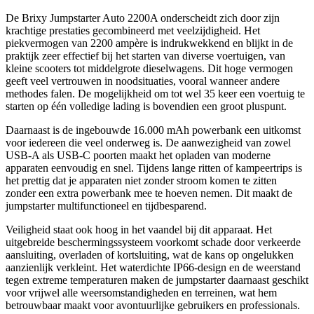
De Brixy Jumpstarter Auto 2200A onderscheidt zich door zijn
krachtige prestaties gecombineerd met veelzijdigheid. Het
piekvermogen van 2200 ampère is indrukwekkend en blijkt in de
praktijk zeer effectief bij het starten van diverse voertuigen, van
kleine scooters tot middelgrote dieselwagens. Dit hoge vermogen
geeft veel vertrouwen in noodsituaties, vooral wanneer andere
methodes falen. De mogelijkheid om tot wel 35 keer een voertuig te
starten op één volledige lading is bovendien een groot pluspunt.
Daarnaast is de ingebouwde 16.000 mAh powerbank een uitkomst
voor iedereen die veel onderweg is. De aanwezigheid van zowel
USB-A als USB-C poorten maakt het opladen van moderne
apparaten eenvoudig en snel. Tijdens lange ritten of kampeertrips is
het prettig dat je apparaten niet zonder stroom komen te zitten
zonder een extra powerbank mee te hoeven nemen. Dit maakt de
jumpstarter multifunctioneel en tijdbesparend.
Veiligheid staat ook hoog in het vaandel bij dit apparaat. Het
uitgebreide beschermingssysteem voorkomt schade door verkeerde
aansluiting, overladen of kortsluiting, wat de kans op ongelukken
aanzienlijk verkleint. Het waterdichte IP66-design en de weerstand
tegen extreme temperaturen maken de jumpstarter daarnaast geschikt
voor vrijwel alle weersomstandigheden en terreinen, wat hem
betrouwbaar maakt voor avontuurlijke gebruikers en professionals.