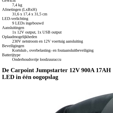
Gewicht
7,4 kg
Afmetingen (LxBxH)
31,6 x 17,4 x 31,5 cm
LED-verlichting
9 LEDs ingebouwd
Aansluitingen
1x 12V output, 1x USB output
Oplaadmogelijkheden
230V netstroom en 12V voertuig aansluiting
Beveiligingen
Kortsluit-, overbelasting- en foutaansluitbeveiliging
Batterijtype
Onderhoudsvrije loodzuuraccu
De Carpoint Jumpstarter 12V 900A 17AH
LED in één oogopslag