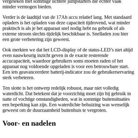
vergeleken met sommige lichtere jumpstarters die echter vaak
minder vermogen bieden.
Verder is de laadtijd van de 17Ah accu relatief lang. Met standaard
opladers is het opladen van deze capaciteit tijdrovend, wat minder
praktisch is als je het apparaat snel nodig hebt na gebruik of als
externe stroom slechts tijdelijk beschikbaar is. Snelladen zou hier
een grote verbetering zijn geweest.
Ook merkten we dat het LCD-display of de status-LED’s niet altijd
even nauwkeurig inzicht geven in de exacte resterende
accucapaciteit, waardoor gebruikers soms moeten raden of het
apparaat nog voldoende opgeladen is voor een betrouwbare start.
Een iets geavanceerdere batterij-indicator zou de gebruikerservaring
sterk verbeteren.
Ten slotte is het ontwerp redelijk robuust, maar niet volledig
waterdicht. Dat betekent dat je voorzichtig moet zijn bij gebruik in
natte of vochtige omstandigheden, wat in sommige buitensituaties
een beperking kan zijn. Een waterdichte behuizing was wenselijk
geweest om de duurzaamheid buitenhuis te vergroten.
Voor- en nadelen