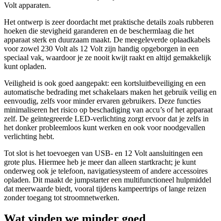
Volt apparaten.
Het ontwerp is zeer doordacht met praktische details zoals rubberen
hoeken die stevigheid garanderen en de beschermlaag die het
apparaat sterk en duurzaam maakt. De meegeleverde oplaadkabels
voor zowel 230 Volt als 12 Volt zijn handig opgeborgen in een
speciaal vak, waardoor je ze nooit kwijt raakt en altijd gemakkelijk
kunt opladen.
Veiligheid is ook goed aangepakt: een kortsluitbeveiliging en een
automatische bedrading met schakelaars maken het gebruik veilig en
eenvoudig, zelfs voor minder ervaren gebruikers. Deze functies
minimaliseren het risico op beschadiging van accu’s of het apparaat
zelf. De geïntegreerde LED-verlichting zorgt ervoor dat je zelfs in
het donker probleemloos kunt werken en ook voor noodgevallen
verlichting hebt.
Tot slot is het toevoegen van USB- en 12 Volt aansluitingen een
grote plus. Hiermee heb je meer dan alleen startkracht; je kunt
onderweg ook je telefoon, navigatiesysteem of andere accessoires
opladen. Dit maakt de jumpstarter een multifunctioneel hulpmiddel
dat meerwaarde biedt, vooral tijdens kampeertrips of lange reizen
zonder toegang tot stroomnetwerken.
Wat vinden we minder goed