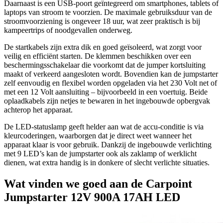
Daarnaast is een USB-poort geïntegreerd om smartphones, tablets of
laptops van stroom te voorzien. De maximale gebruiksduur van de
stroomvoorziening is ongeveer 18 uur, wat zeer praktisch is bij
kampeertrips of noodgevallen onderweg.
De startkabels zijn extra dik en goed geïsoleerd, wat zorgt voor
veilig en efficiënt starten. De klemmen beschikken over een
beschermingsschakelaar die voorkomt dat de jumper kortsluiting
maakt of verkeerd aangesloten wordt. Bovendien kan de jumpstarter
zelf eenvoudig en flexibel worden opgeladen via het 230 Volt net of
met een 12 Volt aansluiting – bijvoorbeeld in een voertuig. Beide
oplaadkabels zijn netjes te bewaren in het ingebouwde opbergvak
achterop het apparaat.
De LED-statuslamp geeft helder aan wat de accu-conditie is via
kleurcoderingen, waarborgen dat je direct weet wanneer het
apparaat klaar is voor gebruik. Dankzij de ingebouwde verlichting
met 9 LED’s kan de jumpstarter ook als zaklamp of werklicht
dienen, wat extra handig is in donkere of slecht verlichte situaties.
Wat vinden we goed aan de Carpoint
Jumpstarter 12V 900A 17AH LED