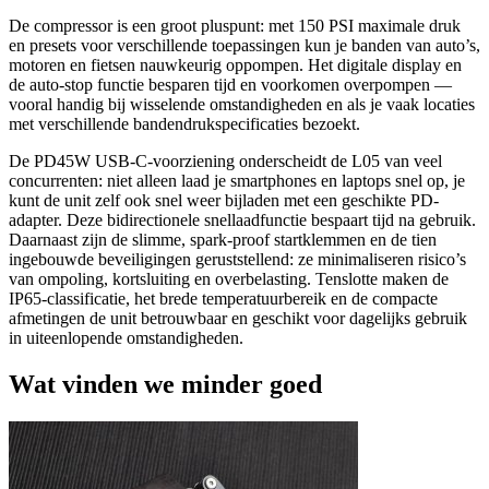
De compressor is een groot pluspunt: met 150 PSI maximale druk
en presets voor verschillende toepassingen kun je banden van auto’s,
motoren en fietsen nauwkeurig oppompen. Het digitale display en
de auto-stop functie besparen tijd en voorkomen overpompen —
vooral handig bij wisselende omstandigheden en als je vaak locaties
met verschillende bandendrukspecificaties bezoekt.
De PD45W USB-C-voorziening onderscheidt de L05 van veel
concurrenten: niet alleen laad je smartphones en laptops snel op, je
kunt de unit zelf ook snel weer bijladen met een geschikte PD-
adapter. Deze bidirectionele snellaadfunctie bespaart tijd na gebruik.
Daarnaast zijn de slimme, spark-proof startklemmen en de tien
ingebouwde beveiligingen geruststellend: ze minimaliseren risico’s
van ompoling, kortsluiting en overbelasting. Tenslotte maken de
IP65-classificatie, het brede temperatuurbereik en de compacte
afmetingen de unit betrouwbaar en geschikt voor dagelijks gebruik
in uiteenlopende omstandigheden.
Wat vinden we minder goed