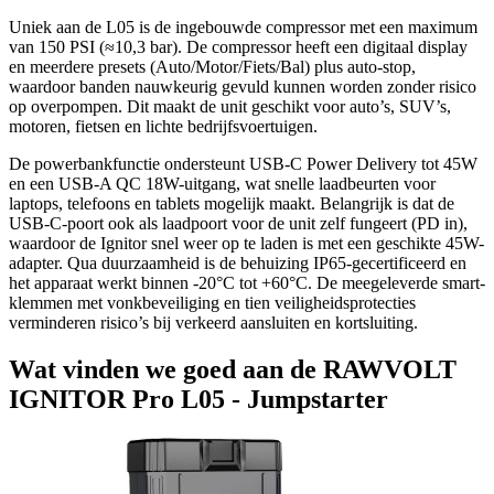
Uniek aan de L05 is de ingebouwde compressor met een maximum
van 150 PSI (≈10,3 bar). De compressor heeft een digitaal display
en meerdere presets (Auto/Motor/Fiets/Bal) plus auto-stop,
waardoor banden nauwkeurig gevuld kunnen worden zonder risico
op overpompen. Dit maakt de unit geschikt voor auto’s, SUV’s,
motoren, fietsen en lichte bedrijfsvoertuigen.
De powerbankfunctie ondersteunt USB-C Power Delivery tot 45W
en een USB-A QC 18W-uitgang, wat snelle laadbeurten voor
laptops, telefoons en tablets mogelijk maakt. Belangrijk is dat de
USB-C-poort ook als laadpoort voor de unit zelf fungeert (PD in),
waardoor de Ignitor snel weer op te laden is met een geschikte 45W-
adapter. Qua duurzaamheid is de behuizing IP65-gecertificeerd en
het apparaat werkt binnen -20°C tot +60°C. De meegeleverde smart-
klemmen met vonkbeveiliging en tien veiligheidsprotecties
verminderen risico’s bij verkeerd aansluiten en kortsluiting.
Wat vinden we goed aan de RAWVOLT
IGNITOR Pro L05 - Jumpstarter