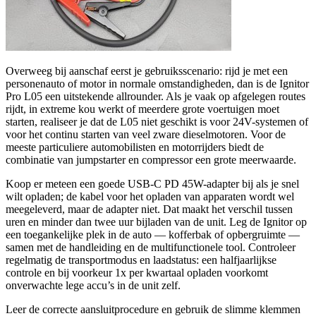
Overweeg bij aanschaf eerst je gebruiksscenario: rijd je met een
personenauto of motor in normale omstandigheden, dan is de Ignitor
Pro L05 een uitstekende allrounder. Als je vaak op afgelegen routes
rijdt, in extreme kou werkt of meerdere grote voertuigen moet
starten, realiseer je dat de L05 niet geschikt is voor 24V-systemen of
voor het continu starten van veel zware dieselmotoren. Voor de
meeste particuliere automobilisten en motorrijders biedt de
combinatie van jumpstarter en compressor een grote meerwaarde.
Koop er meteen een goede USB-C PD 45W-adapter bij als je snel
wilt opladen; de kabel voor het opladen van apparaten wordt wel
meegeleverd, maar de adapter niet. Dat maakt het verschil tussen
uren en minder dan twee uur bijladen van de unit. Leg de Ignitor op
een toegankelijke plek in de auto — kofferbak of opbergruimte —
samen met de handleiding en de multifunctionele tool. Controleer
regelmatig de transportmodus en laadstatus: een halfjaarlijkse
controle en bij voorkeur 1x per kwartaal opladen voorkomt
onverwachte lege accu’s in de unit zelf.
Leer de correcte aansluitprocedure en gebruik de slimme klemmen