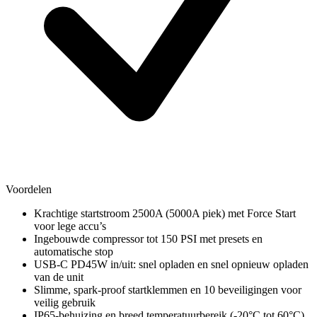
Voordelen
Krachtige startstroom 2500A (5000A piek) met Force Start
voor lege accu’s
Ingebouwde compressor tot 150 PSI met presets en
automatische stop
USB-C PD45W in/uit: snel opladen en snel opnieuw opladen
van de unit
Slimme, spark-proof startklemmen en 10 beveiligingen voor
veilig gebruik
IP65-behuizing en breed temperatuurbereik (-20°C tot 60°C)