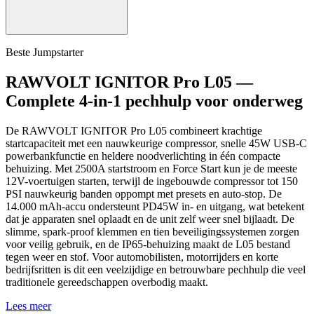
Beste Jumpstarter
RAWVOLT IGNITOR Pro L05 —
Complete 4-in-1 pechhulp voor onderweg
De RAWVOLT IGNITOR Pro L05 combineert krachtige
startcapaciteit met een nauwkeurige compressor, snelle 45W USB-C
powerbankfunctie en heldere noodverlichting in één compacte
behuizing. Met 2500A startstroom en Force Start kun je de meeste
12V-voertuigen starten, terwijl de ingebouwde compressor tot 150
PSI nauwkeurig banden oppompt met presets en auto-stop. De
14.000 mAh-accu ondersteunt PD45W in- en uitgang, wat betekent
dat je apparaten snel oplaadt en de unit zelf weer snel bijlaadt. De
slimme, spark-proof klemmen en tien beveiligingssystemen zorgen
voor veilig gebruik, en de IP65-behuizing maakt de L05 bestand
tegen weer en stof. Voor automobilisten, motorrijders en korte
bedrijfsritten is dit een veelzijdige en betrouwbare pechhulp die veel
traditionele gereedschappen overbodig maakt.
Lees meer