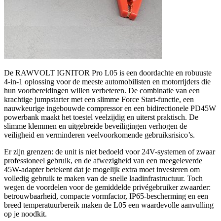
De RAWVOLT IGNITOR Pro L05 is een doordachte en robuuste
4-in-1 oplossing voor de meeste automobilisten en motorrijders die
hun voorbereidingen willen verbeteren. De combinatie van een
krachtige jumpstarter met een slimme Force Start-functie, een
nauwkeurige ingebouwde compressor en een bidirectionele PD45W
powerbank maakt het toestel veelzijdig en uiterst praktisch. De
slimme klemmen en uitgebreide beveiligingen verhogen de
veiligheid en verminderen veelvoorkomende gebruiksrisico’s.
Er zijn grenzen: de unit is niet bedoeld voor 24V-systemen of zwaar
professioneel gebruik, en de afwezigheid van een meegeleverde
45W-adapter betekent dat je mogelijk extra moet investeren om
volledig gebruik te maken van de snelle laadinfrastructuur. Toch
wegen de voordelen voor de gemiddelde privégebruiker zwaarder:
betrouwbaarheid, compacte vormfactor, IP65-bescherming en een
breed temperatuurbereik maken de L05 een waardevolle aanvulling
op je noodkit.