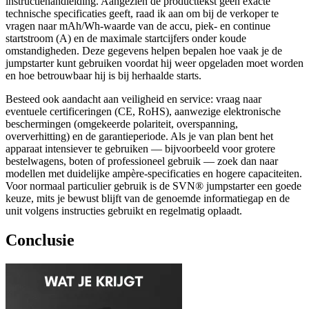
instructiehandleiding. Aangezien de producttekst geen exacte
technische specificaties geeft, raad ik aan om bij de verkoper te
vragen naar mAh/Wh-waarde van de accu, piek- en continue
startstroom (A) en de maximale startcijfers onder koude
omstandigheden. Deze gegevens helpen bepalen hoe vaak je de
jumpstarter kunt gebruiken voordat hij weer opgeladen moet worden
en hoe betrouwbaar hij is bij herhaalde starts.
Besteed ook aandacht aan veiligheid en service: vraag naar
eventuele certificeringen (CE, RoHS), aanwezige elektronische
beschermingen (omgekeerde polariteit, overspanning,
oververhitting) en de garantieperiode. Als je van plan bent het
apparaat intensiever te gebruiken — bijvoorbeeld voor grotere
bestelwagens, boten of professioneel gebruik — zoek dan naar
modellen met duidelijke ampère-specificaties en hogere capaciteiten.
Voor normaal particulier gebruik is de SVN® jumpstarter een goede
keuze, mits je bewust blijft van de genoemde informatiegap en de
unit volgens instructies gebruikt en regelmatig oplaadt.
Conclusie