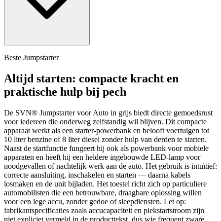
Beste Jumpstarter
Altijd starten: compacte kracht en
praktische hulp bij pech
De SVN® Jumpstarter voor Auto in grijs biedt directe gemoedsrust
voor iedereen die onderweg zelfstandig wil blijven. Dit compacte
apparaat werkt als een starter-powerbank en belooft voertuigen tot
10 liter benzine of 8 liter diesel zonder hulp van derden te starten.
Naast de startfunctie fungeert hij ook als powerbank voor mobiele
apparaten en heeft hij een heldere ingebouwde LED-lamp voor
noodgevallen of nachtelijk werk aan de auto. Het gebruik is intuïtief:
correcte aansluiting, inschakelen en starten — daarna kabels
losmaken en de unit bijladen. Het toestel richt zich op particuliere
automobilisten die een betrouwbare, draagbare oplossing willen
voor een lege accu, zonder gedoe of sleepdiensten. Let op:
fabrikantspecificaties zoals accucapaciteit en piekstartstroom zijn
niet expliciet vermeld in de producttekst, dus wie frequent zware