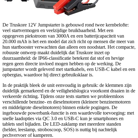
De Truskore 12V Jumpstarter is gebouwd rond twee kernbelofte:
veel startvermogen en veelzijdige bruikbaarheid. Met een
opgegeven piekstroom van 3000A en een batterijcapaciteit van
20.000 mAh is het een model dat zich richt op mensen die meer van
hun startbooster verwachten dan alleen een noodstart. Het compacte,
robuuste ontwerp maakt duidelijk dat Truskore inzet op
duurzaamheid: de IP66-classificatie betekent dat stof en hevige
regen geen directe invloed mogen hebben op de werking. De
jumpstarter wordt geleverd met startkabels, een USB-C kabel en een
opbergtas, waardoor hij direct gebruiksklaar is.
In de praktijk bleek de unit eenvoudig in gebruik: de klemmen zijn
duidelijk gemarkeerd en de veiligheidslogica voorkomt draaien in de
verkeerde richting. Tijdens onze tests startten we probleemloos
verschillende benzine- en dieselmotoren (kleinere benzinemotoren
en middelgrote dieselmotoren) binnen enkele pogingen. De
ingebouwde powerbank-functie is een waardevolle toevoeging: met
snelle laadopties via QC 3.0 en USB-C kun je smartphones en
tablets snel bijladen. De LED-zaklamp met meerdere standen
(helder, leeslamp, stroboscoop, SOS) is nuttig bij nachtelijk
pechvervoer of kamperen.