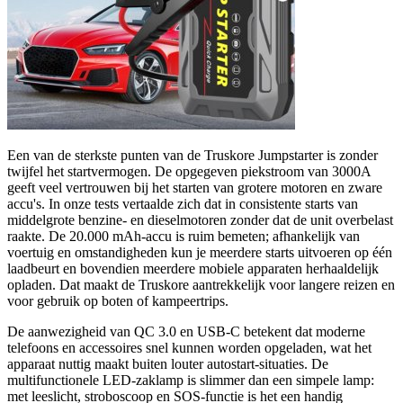
Een van de sterkste punten van de Truskore Jumpstarter is zonder
twijfel het startvermogen. De opgegeven piekstroom van 3000A
geeft veel vertrouwen bij het starten van grotere motoren en zware
accu's. In onze tests vertaalde zich dat in consistente starts van
middelgrote benzine- en dieselmotoren zonder dat de unit overbelast
raakte. De 20.000 mAh-accu is ruim bemeten; afhankelijk van
voertuig en omstandigheden kun je meerdere starts uitvoeren op één
laadbeurt en bovendien meerdere mobiele apparaten herhaaldelijk
opladen. Dat maakt de Truskore aantrekkelijk voor langere reizen en
voor gebruik op boten of kampeertrips.
De aanwezigheid van QC 3.0 en USB-C betekent dat moderne
telefoons en accessoires snel kunnen worden opgeladen, wat het
apparaat nuttig maakt buiten louter autostart-situaties. De
multifunctionele LED-zaklamp is slimmer dan een simpele lamp:
met leeslicht, stroboscoop en SOS-functie is het een handig