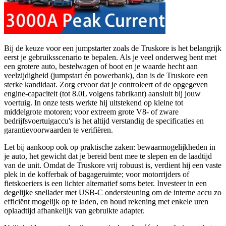
Bij de keuze voor een jumpstarter zoals de Truskore is het belangrijk
eerst je gebruiksscenario te bepalen. Als je veel onderweg bent met
een grotere auto, bestelwagen of boot en je waarde hecht aan
veelzijdigheid (jumpstart én powerbank), dan is de Truskore een
sterke kandidaat. Zorg ervoor dat je controleert of de opgegeven
engine-capaciteit (tot 8.0L volgens fabrikant) aansluit bij jouw
voertuig. In onze tests werkte hij uitstekend op kleine tot
middelgrote motoren; voor extreem grote V8- of zware
bedrijfsvoertuigaccu's is het altijd verstandig de specificaties en
garantievoorwaarden te verifiëren.
Let bij aankoop ook op praktische zaken: bewaarmogelijkheden in
je auto, het gewicht dat je bereid bent mee te slepen en de laadtijd
van de unit. Omdat de Truskore vrij robuust is, verdient hij een vaste
plek in de kofferbak of bagageruimte; voor motorrijders of
fietskoeriers is een lichter alternatief soms beter. Investeer in een
degelijke snellader met USB-C ondersteuning om de interne accu zo
efficiënt mogelijk op te laden, en houd rekening met enkele uren
oplaadtijd afhankelijk van gebruikte adapter.