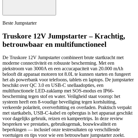
Beste Jumpstarter
Truskore 12V Jumpstarter – Krachtig,
betrouwbaar en multifunctioneel
De Truskore 12V Jumpstarter combineert brute startkracht met
moderne connectiviteit en robuuste bescherming. Met een
piekstroom van 3000A en een accucapaciteit van 20.000 mAh
belooft dit apparaat motoren tot 8.0L te kunnen starten en fungeert
het als powerbank voor telefoons, tablets en laptops. De jumpstarter
beschikt over QC 3.0 en USB-C snellaadopties, een
multifunctionele LED-zaklamp met SOS-modus en IP66-
bescherming tegen stof en water. Veiligheid staat voorop: het
systeem heeft een 8-voudige beveiliging tegen kortsluiting,
verkeerde polariteit, oververhitting en overladen. Praktisch verpakt
met startkabels, USB-C-kabel en opbergtas is het apparaat geschikt
voor dagelijks gebruik, reizen en kampeertrips. In deze review
bespreken we prestaties, gebruiksgemak, bouwkwaliteit en
beperkingen — inclusief onze testresultaten op verschillende
voertuigen en tips voor wie een betrouwbare jumpstarter zoekt.