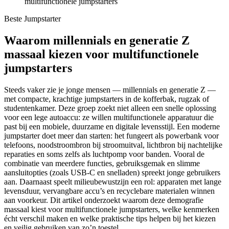
multifunctionele jumpstarters
Beste Jumpstarter
Waarom millennials en generatie Z
massaal kiezen voor multifunctionele
jumpstarters
Steeds vaker zie je jonge mensen — millennials en generatie Z —
met compacte, krachtige jumpstarters in de kofferbak, rugzak of
studentenkamer. Deze groep zoekt niet alleen een snelle oplossing
voor een lege autoaccu: ze willen multifunctionele apparatuur die
past bij een mobiele, duurzame en digitale levensstijl. Een moderne
jumpstarter doet meer dan starten: het fungeert als powerbank voor
telefoons, noodstroombron bij stroomuitval, lichtbron bij nachtelijke
reparaties en soms zelfs als luchtpomp voor banden. Vooral de
combinatie van meerdere functies, gebruiksgemak en slimme
aansluitopties (zoals USB-C en snelladen) spreekt jonge gebruikers
aan. Daarnaast speelt milieubewustzijn een rol: apparaten met lange
levensduur, vervangbare accu’s en recyclebare materialen winnen
aan voorkeur. Dit artikel onderzoekt waarom deze demografie
massaal kiest voor multifunctionele jumpstarters, welke kenmerken
écht verschil maken en welke praktische tips helpen bij het kiezen
en veilig gebruiken van zo’n toestel.