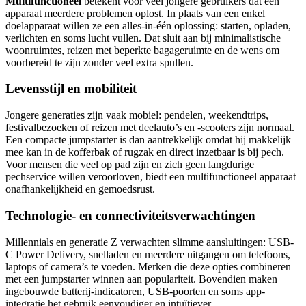
Multifunctioneel
betekent voor veel jongere gebruikers dat één
apparaat meerdere problemen oplost. In plaats van een enkel
doelapparaat willen ze een alles-in-één oplossing: starten, opladen,
verlichten en soms lucht vullen. Dat sluit aan bij minimalistische
woonruimtes, reizen met beperkte bagageruimte en de wens om
voorbereid te zijn zonder veel extra spullen.
Levensstijl en mobiliteit
Jongere generaties zijn vaak mobiel: pendelen, weekendtrips,
festivalbezoeken of reizen met deelauto’s en -scooters zijn normaal.
Een compacte jumpstarter is dan aantrekkelijk omdat hij makkelijk
mee kan in de kofferbak of rugzak en direct inzetbaar is bij pech.
Voor mensen die veel op pad zijn en zich geen langdurige
pechservice willen veroorloven, biedt een multifunctioneel apparaat
onafhankelijkheid en gemoedsrust.
Technologie- en connectiviteitsverwachtingen
Millennials en generatie Z verwachten slimme aansluitingen: USB-
C Power Delivery, snelladen en meerdere uitgangen om telefoons,
laptops of camera’s te voeden. Merken die deze opties combineren
met een jumpstarter winnen aan populariteit. Bovendien maken
ingebouwde batterij-indicatoren, USB-poorten en soms app-
integratie het gebruik eenvoudiger en intuïtiever.