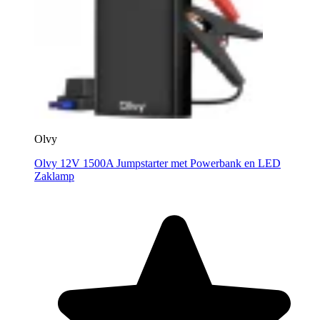
Olvy
Olvy 12V 1500A Jumpstarter met Powerbank en LED
Zaklamp