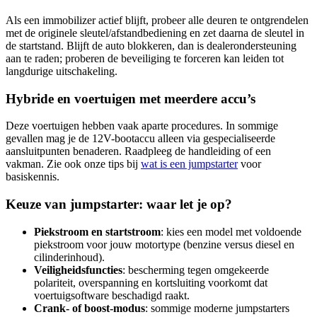
Als een immobilizer actief blijft, probeer alle deuren te ontgrendelen
met de originele sleutel/afstandbediening en zet daarna de sleutel in
de startstand. Blijft de auto blokkeren, dan is dealerondersteuning
aan te raden; proberen de beveiliging te forceren kan leiden tot
langdurige uitschakeling.
Hybride en voertuigen met meerdere accu’s
Deze voertuigen hebben vaak aparte procedures. In sommige
gevallen mag je de 12V-bootaccu alleen via gespecialiseerde
aansluitpunten benaderen. Raadpleeg de handleiding of een
vakman. Zie ook onze tips bij
wat is een jumpstarter
voor
basiskennis.
Keuze van jumpstarter: waar let je op?
Piekstroom en startstroom
: kies een model met voldoende
piekstroom voor jouw motortype (benzine versus diesel en
cilinderinhoud).
Veiligheidsfuncties
: bescherming tegen omgekeerde
polariteit, overspanning en kortsluiting voorkomt dat
voertuigsoftware beschadigd raakt.
Crank- of boost-modus
: sommige moderne jumpstarters