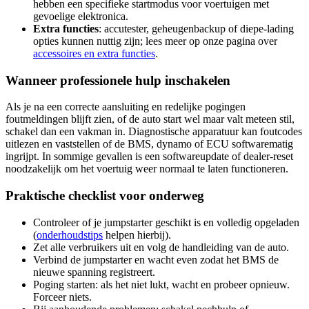
hebben een specifieke startmodus voor voertuigen met
gevoelige elektronica.
Extra functies
: accu­tester, geheugenbackup of diepe-lading
opties kunnen nuttig zijn; lees meer op onze pagina over
accessoires en extra functies
.
Wanneer professionele hulp inschakelen
Als je na een correcte aansluiting en redelijke pogingen
foutmeldingen blijft zien, of de auto start wel maar valt meteen stil,
schakel dan een vakman in. Diagnostische apparatuur kan foutcodes
uitlezen en vaststellen of de BMS, dynamo of ECU softwarematig
ingrijpt. In sommige gevallen is een softwareupdate of dealer-reset
noodzakelijk om het voertuig weer normaal te laten functioneren.
Praktische checklist voor onderweg
Controleer of je jumpstarter geschikt is en volledig opgeladen
(
onderhoudstips
helpen hierbij).
Zet alle verbruikers uit en volg de handleiding van de auto.
Verbind de jumpstarter en wacht even zodat het BMS de
nieuwe spanning registreert.
Poging starten: als het niet lukt, wacht en probeer opnieuw.
Forceer niets.