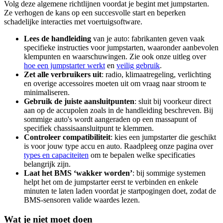
Volg deze algemene richtlijnen voordat je begint met jumpstarten.
Ze verhogen de kans op een succesvolle start en beperken
schadelijke interacties met voertuigsoftware.
Lees de handleiding
van je auto: fabrikanten geven vaak
specifieke instructies voor jumpstarten, waaronder aanbevolen
klempunten en waarschuwingen. Zie ook onze uitleg over
hoe een jumpstarter werkt
en
veilig gebruik
.
Zet alle verbruikers uit
: radio, klimaat­regeling, verlichting
en overige accessoires moeten uit om vraag naar stroom te
minimaliseren.
Gebruik de juiste aansluitpunten
: sluit bij voorkeur direct
aan op de accupolen zoals in de handleiding beschreven. Bij
sommige auto's wordt aangeraden op een massapunt of
specifiek chassis­aansluitpunt te klemmen.
Controleer compatibiliteit
: kies een jumpstarter die geschikt
is voor jouw type accu en auto. Raadpleeg onze pagina over
types en capaciteiten
om te bepalen welke specificaties
belangrijk zijn.
Laat het BMS ‘wakker worden’
: bij sommige systemen
helpt het om de jumpstarter eerst te verbinden en enkele
minuten te laten laden voordat je startpogingen doet, zodat de
BMS-sensoren valide waardes lezen.
Wat je niet moet doen