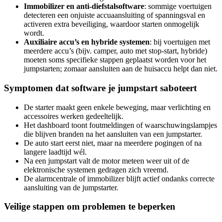
Immobilizer en anti-diefstalsoftware
: sommige voertuigen
detecteren een onjuiste accuaansluiting of spanningsval en
activeren extra beveiliging, waardoor starten onmogelijk
wordt.
Auxiliaire accu’s en hybride systemen
: bij voertuigen met
meerdere accu’s (bijv. camper, auto met stop-start, hybride)
moeten soms specifieke stappen geplaatst worden voor het
jumpstarten; zomaar aansluiten aan de huisaccu helpt dan niet.
Symptomen dat software je jumpstart saboteert
De starter maakt geen enkele beweging, maar verlichting en
accessoires werken gedeeltelijk.
Het dashboard toont foutmeldingen of waarschuwingslampjes
die blijven branden na het aansluiten van een jumpstarter.
De auto start eerst niet, maar na meerdere pogingen of na
langere laadtijd wél.
Na een jumpstart valt de motor meteen weer uit of de
elektronische systemen gedragen zich vreemd.
De alarm­centrale of immobilizer blijft actief ondanks correcte
aansluiting van de jumpstarter.
Veilige stappen om problemen te beperken