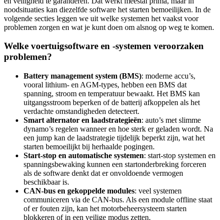
en veiligheid te garanderen. Dat werkt meestal prima, maar in
noodsituaties kan diezelfde software het starten bemoeilijken. In de
volgende secties leggen we uit welke systemen het vaakst voor
problemen zorgen en wat je kunt doen om alsnog op weg te komen.
Welke voertuigsoftware en -systemen veroorzaken
problemen?
Battery management system (BMS)
: moderne accu’s,
vooral lithium- en AGM-types, hebben een BMS dat
spanning, stroom en temperatuur bewaakt. Het BMS kan
uitgangs­stroom beperken of de batterij afkoppelen als het
verdachte omstandigheden detecteert.
Smart alternator en laadstrategieën
: auto’s met slimme
dynamo’s regelen wanneer en hoe sterk er geladen wordt. Na
een jump kan de laadstrategie tijdelijk beperkt zijn, wat het
starten bemoeilijkt bij herhaalde pogingen.
Start-stop en automatische systemen
: start-stop systemen en
spanningsbewaking kunnen een startonderbreking forceren
als de software denkt dat er onvoldoende vermogen
beschikbaar is.
CAN-bus en gekoppelde modules
: veel systemen
communiceren via de CAN-bus. Als een module offline staat
of er fouten zijn, kan het motorbeheersysteem starten
blokkeren of in een veilige modus zetten.