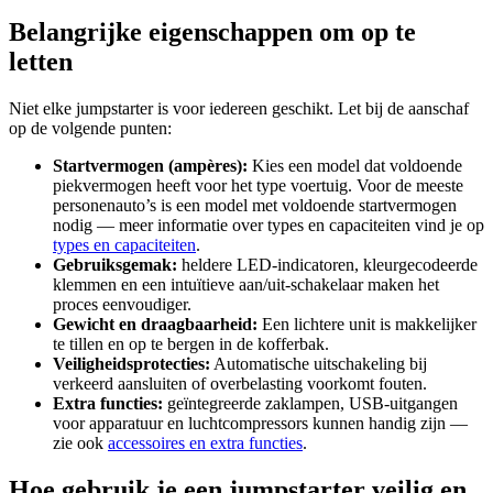
Belangrijke eigenschappen om op te
letten
Niet elke jumpstarter is voor iedereen geschikt. Let bij de aanschaf
op de volgende punten:
Startvermogen (ampères):
Kies een model dat voldoende
piekvermogen heeft voor het type voertuig. Voor de meeste
personenauto’s is een model met voldoende startvermogen
nodig — meer informatie over types en capaciteiten vind je op
types en capaciteiten
.
Gebruiksgemak:
heldere LED-indicatoren, kleurgecodeerde
klemmen en een intuïtieve aan/uit-schakelaar maken het
proces eenvoudiger.
Gewicht en draagbaarheid:
Een lichtere unit is makkelijker
te tillen en op te bergen in de kofferbak.
Veiligheidsprotecties:
Automatische uitschakeling bij
verkeerd aansluiten of overbelasting voorkomt fouten.
Extra functies:
geïntegreerde zaklampen, USB-uitgangen
voor apparatuur en luchtcompressors kunnen handig zijn —
zie ook
accessoires en extra functies
.
Hoe gebruik je een jumpstarter veilig en