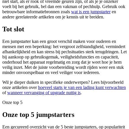
niet start, als er rook of vreemde geuren zijn, of als je je onzeker
voelt bij het gebruik, bel dan een vakman of pechhulp. Gebruik ook
betrouwbare informatiebronnen zoals
wat is een jumpstarter
en
andere gerelateerde artikelen om je kennis uit te breiden.
Tot slot
Een jumpstarter kan een groot verschil maken voor ouderen en
mensen met een beperking: het vergroot zelfstandigheid, vermindert
afhankelijkheid en kan stress bij pechsituaties sterk terugdringen. Let
bij aankoop op gebruiksgemak, veiligheidsfuncties en capaciteit,
onderhoud het apparaat regelmatig en zorg dat je weet hoe je hem
veilig inzet. Met de juiste voorbereiding wordt rijden weer een stuk
minder onvoorspelbaar en veel veiliger voor iedereen.
Wil je dieper duiken in specifieke onderwerpen? Lees bijvoorbeeld
onze artikelen over
hoeveel starts je van een lading kunt verwachten
of
wanneer vervanging of upgrade nuttig is
.
Onze top 5
Onze top 5 jumpstarters
Een gecureerd overzicht van de 5 beste jumpstarters, op populariteit