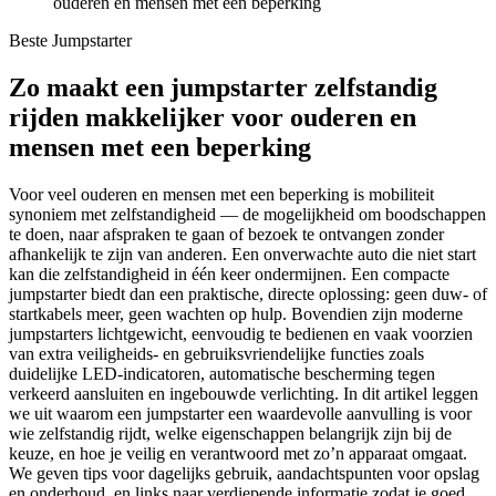
ouderen en mensen met een beperking
Beste Jumpstarter
Zo maakt een jumpstarter zelfstandig
rijden makkelijker voor ouderen en
mensen met een beperking
Voor veel ouderen en mensen met een beperking is mobiliteit
synoniem met zelfstandigheid — de mogelijkheid om boodschappen
te doen, naar afspraken te gaan of bezoek te ontvangen zonder
afhankelijk te zijn van anderen. Een onverwachte auto die niet start
kan die zelfstandigheid in één keer ondermijnen. Een compacte
jumpstarter biedt dan een praktische, directe oplossing: geen duw- of
startkabels meer, geen wachten op hulp. Bovendien zijn moderne
jumpstarters lichtgewicht, eenvoudig te bedienen en vaak voorzien
van extra veiligheids- en gebruiksvriendelijke functies zoals
duidelijke LED-indicatoren, automatische bescherming tegen
verkeerd aansluiten en ingebouwde verlichting. In dit artikel leggen
we uit waarom een jumpstarter een waardevolle aanvulling is voor
wie zelfstandig rijdt, welke eigenschappen belangrijk zijn bij de
keuze, en hoe je veilig en verantwoord met zo’n apparaat omgaat.
We geven tips voor dagelijks gebruik, aandachtspunten voor opslag
en onderhoud, en links naar verdiepende informatie zodat je goed