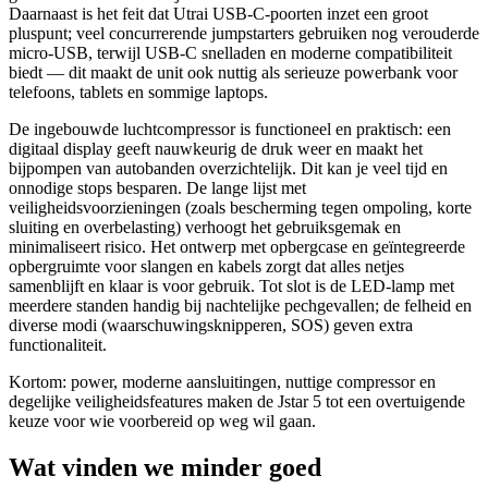
Daarnaast is het feit dat Utrai USB-C-poorten inzet een groot
pluspunt; veel concurrerende jumpstarters gebruiken nog verouderde
micro-USB, terwijl USB-C snelladen en moderne compatibiliteit
biedt — dit maakt de unit ook nuttig als serieuze powerbank voor
telefoons, tablets en sommige laptops.
De ingebouwde luchtcompressor is functioneel en praktisch: een
digitaal display geeft nauwkeurig de druk weer en maakt het
bijpompen van autobanden overzichtelijk. Dit kan je veel tijd en
onnodige stops besparen. De lange lijst met
veiligheidsvoorzieningen (zoals bescherming tegen ompoling, korte
sluiting en overbelasting) verhoogt het gebruiksgemak en
minimaliseert risico. Het ontwerp met opbergcase en geïntegreerde
opbergruimte voor slangen en kabels zorgt dat alles netjes
samenblijft en klaar is voor gebruik. Tot slot is de LED-lamp met
meerdere standen handig bij nachtelijke pechgevallen; de felheid en
diverse modi (waarschuwingsknipperen, SOS) geven extra
functionaliteit.
Kortom: power, moderne aansluitingen, nuttige compressor en
degelijke veiligheidsfeatures maken de Jstar 5 tot een overtuigende
keuze voor wie voorbereid op weg wil gaan.
Wat vinden we minder goed