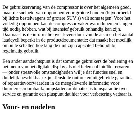
De gebruikservaring van de compressor is over het algemeen goed,
maar de snelheid van oppompen voor grotere banden (bijvoorbeeld
bij lichte bestelwagens of grotere SUV's) valt soms tegen. Voor het
volledig oppompen kan de compressor vaker warm lopen en langere
tijd nodig hebben, wat bij intensief gebruik onhandig kan zijn.
Daarnaast is de informatie over levensduur van de accu en het aantal
laadcycli beperkt in de productdocumentatie; dat maakt het moeilijk
om in te schatten hoe lang de unit zijn capaciteit behoudt bij
regelmatig gebruik.
Een ander aandachtspunt is dat sommige gebruikers de bediening en
het menu van het digitale display als niet helemaal intuïtief ervaren
— onder stressvolle omstandigheden wil je dat functies snel en
duidelijk beschikbaar zijn. Tenslotte ontbreken uitgebreide garantie-
of reparatievoorwaarden in de meegeleverde informatie; voor
duurdere stroombank/jumpstartercombinaties is transparantie over
service en garantie een pluspunt dat hier voor verbetering vatbaar is.
Voor- en nadelen