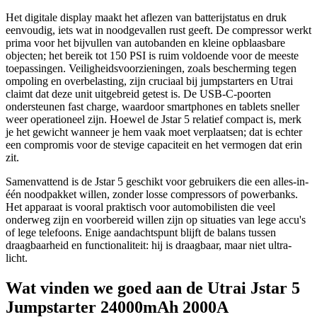
Het digitale display maakt het aflezen van batterijstatus en druk
eenvoudig, iets wat in noodgevallen rust geeft. De compressor werkt
prima voor het bijvullen van autobanden en kleine opblaasbare
objecten; het bereik tot 150 PSI is ruim voldoende voor de meeste
toepassingen. Veiligheidsvoorzieningen, zoals bescherming tegen
ompoling en overbelasting, zijn cruciaal bij jumpstarters en Utrai
claimt dat deze unit uitgebreid getest is. De USB-C-poorten
ondersteunen fast charge, waardoor smartphones en tablets sneller
weer operationeel zijn. Hoewel de Jstar 5 relatief compact is, merk
je het gewicht wanneer je hem vaak moet verplaatsen; dat is echter
een compromis voor de stevige capaciteit en het vermogen dat erin
zit.
Samenvattend is de Jstar 5 geschikt voor gebruikers die een alles-in-
één noodpakket willen, zonder losse compressors of powerbanks.
Het apparaat is vooral praktisch voor automobilisten die veel
onderweg zijn en voorbereid willen zijn op situaties van lege accu's
of lege telefoons. Enige aandachtspunt blijft de balans tussen
draagbaarheid en functionaliteit: hij is draagbaar, maar niet ultra-
licht.
Wat vinden we goed aan de Utrai Jstar 5
Jumpstarter 24000mAh 2000A