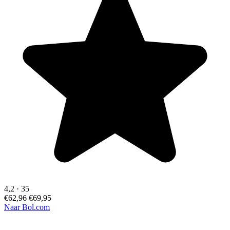
4,2
·
35
€62,96
€69,95
Naar Bol.com